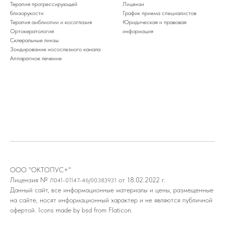
Терапия прогрессирующей
Лицензи
близорукости
График приема специалистов
Терапия амблиопии и косоглазия
Юридическая и правовая
Ортокератология
информация
Склеральные линзы
Зондирование носослезного канала
Аппаратное лечение
ООО "ОКТОПУС+"
Лицензия №
от 18.02.2022 г.
Л041-01147-46/00383931
Данный сайт, все информационные материалы и цены, размещенные
на сайте, носят информационный характер и не являются публичной
офертой.
Icons made by bsd
from Flaticon.